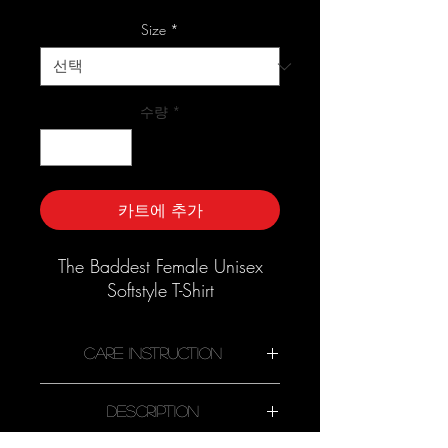
인
가
Size
*
수량
*
카트에 추가
The Baddest Female Unisex
Softstyle T-Shirt
Care Instruction
Description
Machine wash cold, inside-out,
gentle cycle with mild detergent and