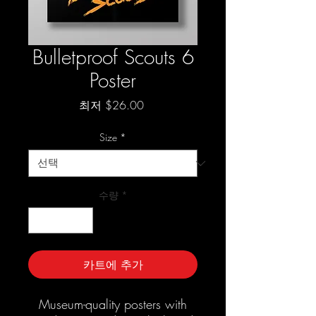
Bulletproof Scouts 6
Poster
할
최저
$26.00
인
가
Size
*
수량
*
카트에 추가
Museum-quality posters with